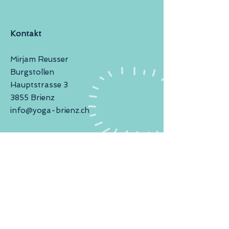
Kontakt
Mirjam Reusser
Burgstollen
Hauptstrasse 3
3855 Brienz
info@yoga-brienz.ch
+41 79 324 83 82
Bankverbindung
Mirjam Reusser
Berner Kantonalbank AG
IBAN CH94
0079 0042 5945 7404 2