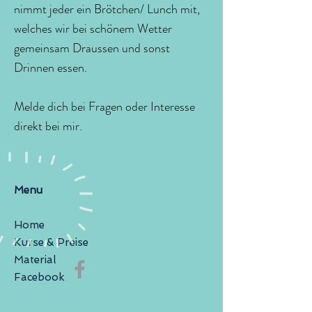
nimmt jeder ein Brötchen/ Lunch mit,
welches wir bei schönem Wetter
gemeinsam Draussen und sonst
Drinnen essen.
Melde dich bei Fragen oder Interesse
direkt bei mir.
Menu
Home
Kurse & Preise
Material
Facebook